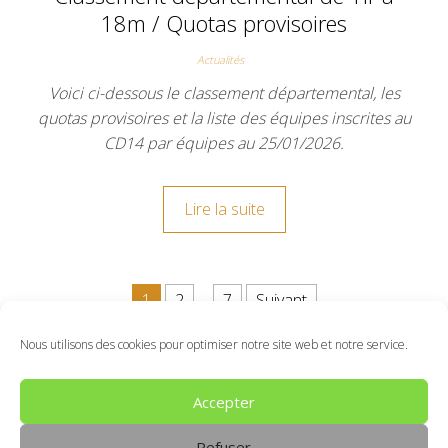
18m / Quotas provisoires
Actualités
Voici ci-dessous le classement départemental, les
quotas provisoires et la liste des équipes inscrites au
CD14 par équipes au 25/01/2026.
Lire la suite
Pagination des publications
1
2
…
7
Suivant
Nous utilisons des cookies pour optimiser notre site web et notre service.
Politique de Cookie
Connexion
Accepter
Refuser