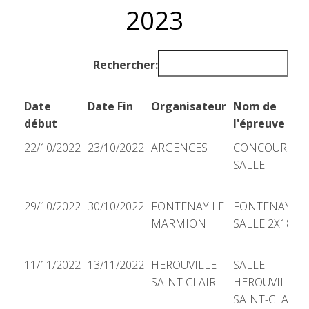
DE TIR À L'A
2023
Rechercher:
Date
Date Fin
Organisateur
Nom de
début
l'épreuve
Date
Date Fin
Organisateur
Nom de
22/10/2022
23/10/2022
ARGENCES
CONCOURS
début
l'épreuve
SALLE
29/10/2022
30/10/2022
FONTENAY LE
FONTENAY
MARMION
SALLE 2X18
11/11/2022
13/11/2022
HEROUVILLE
SALLE
SAINT CLAIR
HEROUVILLE
SAINT-CLAIR