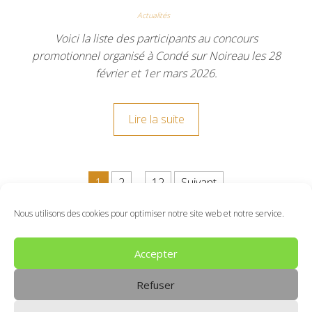
Actualités
Voici la liste des participants au concours
promotionnel organisé à Condé sur Noireau les 28
février et 1er mars 2026.
Lire la suite
Pagination des publications
1
2
…
12
Suivant
Nous utilisons des cookies pour optimiser notre site web et notre service.
Politique de Cookie
Connexion
Accepter
Refuser
Fièrement propulsé par
WordPress
|
Thème :
Master