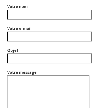
DE TIR À L'A
Votre nom
Votre e-mail
Objet
Votre message