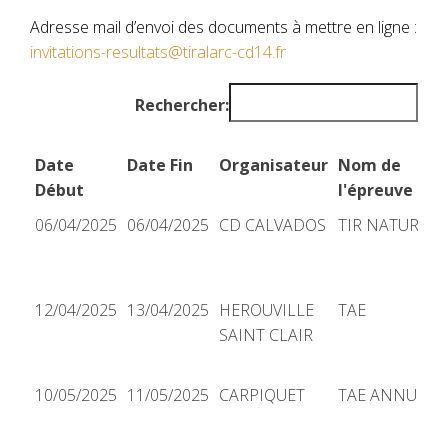
DE TIR À L'A
Adresse mail d’envoi des documents à mettre en ligne :
invitations-resultats@tiralarc-cd14.fr
Rechercher:
Date
Date Fin
Organisateur
Nom de
Début
l'épreuve
Date
Date Fin
Organisateur
Nom de
06/04/2025
06/04/2025
CD CALVADOS
TIR NATURE
Début
l'épreuve
12/04/2025
13/04/2025
HEROUVILLE
TAE
SAINT CLAIR
10/05/2025
11/05/2025
CARPIQUET
TAE ANNUEL