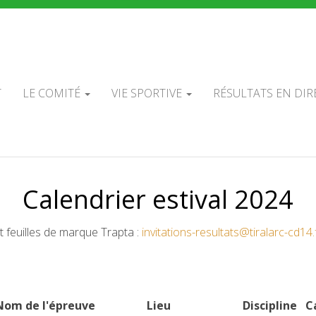
É DÉPARTEMEN
ADOS DE TIR À 
T
LE COMITÉ
VIE SPORTIVE
RÉSULTATS EN DIR
Calendrier estival 2024
et feuilles de marque Trapta :
invitations-resultats@tiralarc-cd14.
Nom de l'épreuve
Lieu
Discipline
C