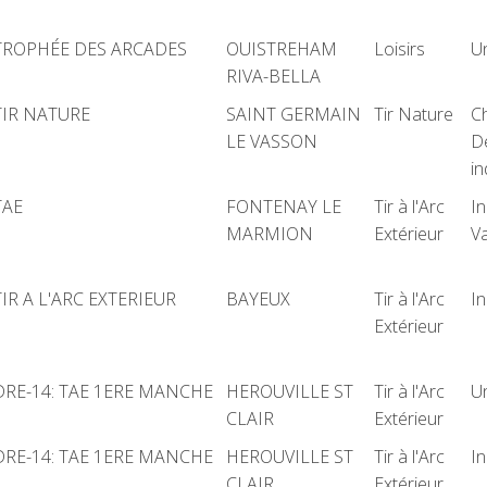
Nom de l'épreuve
Lieu
Discipline
C
TROPHÉE DES ARCADES
OUISTREHAM
Loisirs
U
RIVA-BELLA
TIR NATURE
SAINT GERMAIN
Tir Nature
C
LE VASSON
D
in
TAE
FONTENAY LE
Tir à l'Arc
In
MARMION
Extérieur
Va
TIR A L'ARC EXTERIEUR
BAYEUX
Tir à l'Arc
In
Extérieur
DRE-14: TAE 1ERE MANCHE
HEROUVILLE ST
Tir à l'Arc
U
CLAIR
Extérieur
DRE-14: TAE 1ERE MANCHE
HEROUVILLE ST
Tir à l'Arc
In
CLAIR
Extérieur