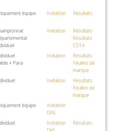
aractéristiques
Invitation
Résultats
niquement équipe
Invitation
Résultats
hampionnat
Invitation
Résultats
épartemental
Résultats
dividuel
CD14
dividuel
Invitation
Résultats
lide + Para
Feuilles de
marque
dividuel
Invitation
Résultats
Feuilles de
marque
niquement équipe
Invitation
DRE
dividuel
Invitation
Résultats
TAE