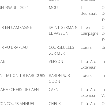
BEURSAULT 2024
MOULT
Tir
C
Beursault
D
in
TIR EN CAMPAGNE
SAINT GERMAIN
Tir en
C
LE VASSON
Campagne
D
in
TIR AU DRAPEAU
COURSEULLES
Loisirs
U
SUR MER
TAE
VERSON
Tir à l'Arc
In
Extérieur
INITIATION TIR PARCOURS
BARON SUR
Loisirs
In
ODON
TAE ARCHERS DE CAEN
CAEN
Tir à l'Arc
In
Extérieur
Va
CONCOURS ANNUEL
CHEUX
Tir à l'Arc
C