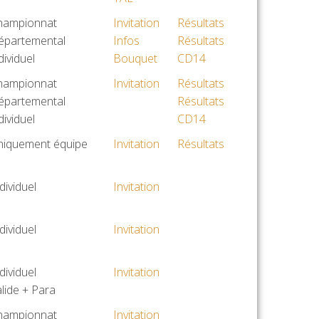
hampionnat
Invitation
Résultats
épartemental
Infos
Résultats
dividuel
Bouquet
CD14
hampionnat
Invitation
Résultats
épartemental
Résultats
dividuel
CD14
niquement équipe
Invitation
Résultats
dividuel
Invitation
dividuel
Invitation
dividuel
Invitation
lide + Para
hampionnat
Invitation