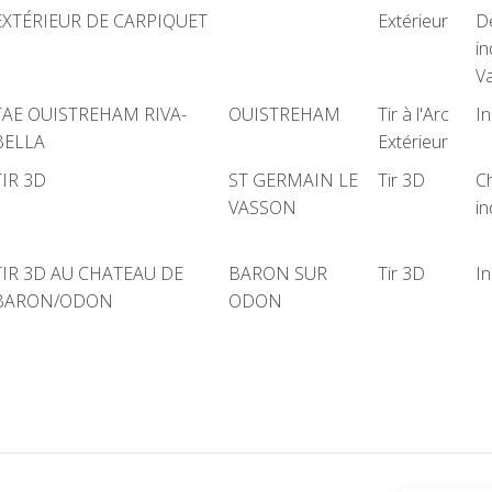
EXTÉRIEUR DE CARPIQUET
Extérieur
D
in
Va
TAE OUISTREHAM RIVA-
OUISTREHAM
Tir à l'Arc
In
BELLA
Extérieur
TIR 3D
ST GERMAIN LE
Tir 3D
C
VASSON
in
TIR 3D AU CHATEAU DE
BARON SUR
Tir 3D
In
BARON/ODON
ODON