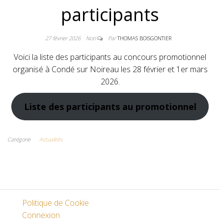
DE TIR À L'A
participants
27 février 2026
Non
Par
THOMAS BOISGONTIER
Voici la liste des participants au concours promotionnel
organisé à Condé sur Noireau les 28 février et 1er mars
2026.
Liste des participants au promotionnel
Catégorie
Actualités
Politique de Cookie
Connexion