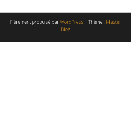
Fièrement propulsé par
WordPress
|
Thème :
Master
Blog