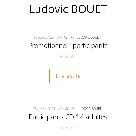
DE TIR À L'A
Ludovic BOUET
13 mars 2023
Non
Par
LUDOVIC BOUET
Promotionnel : participants
Actualités
Lire la suite
28 janvier 2023
Non
Par
LUDOVIC BOUET
Participants CD 14 adultes
Actualités