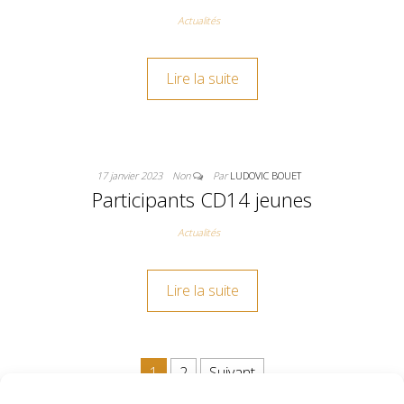
Actualités
Lire la suite
17 janvier 2023
Non
Par
LUDOVIC BOUET
Participants CD14 jeunes
Actualités
Lire la suite
Pagination des publications
1
2
Suivant