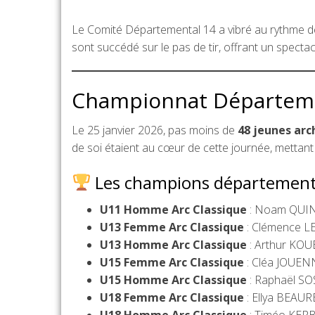
Le Comité Départemental 14 a vibré au rythme des
sont succédé sur le pas de tir, offrant un spectac
Championnat Départemen
Le 25 janvier 2026, pas moins de
48 jeunes arc
de soi étaient au cœur de cette journée, mettant 
Les champions département
U11 Homme Arc Classique
: Noam QUI
U13 Femme Arc Classique
: Clémence L
U13 Homme Arc Classique
: Arthur KO
U15 Femme Arc Classique
: Cléa JOUEN
U15 Homme Arc Classique
: Raphaël S
U18 Femme Arc Classique
: Ellya BEAU
U18 Homme Arc Classique
: Timéo KER