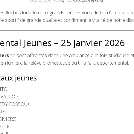
19 février 2026
Non
Par
MARKYANN BENOIST
 flèches lors de deux grands rendez-vous du tir à l’arc en sall
le sportif de grande qualité et confirmant la vitalité de notre di
tal Jeunes – 25 janvier 2026
hers
se sont affrontés dans une ambiance à la fois studieuse et 
en lumière la relève prometteuse du tir à l’arc départemental.
aux jeunes
NTO
EVALLOIS
UEDY FOSSOUX
NE
OSNIERZ
RELLE
BAUL